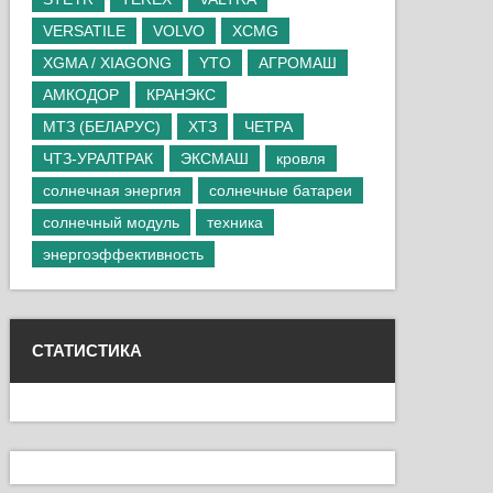
VERSATILE
VOLVO
XCMG
XGMA / XIAGONG
YTO
АГРОМАШ
АМКОДОР
КРАНЭКС
МТЗ (БЕЛАРУС)
ХТЗ
ЧЕТРА
ЧТЗ-УРАЛТРАК
ЭКСМАШ
кровля
солнечная энергия
солнечные батареи
солнечный модуль
техника
энергоэффективность
СТАТИСТИКА