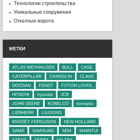
Технологии строительства
Уникальные сооружения
Откатные ворота
МЕТКИ
ATLAS WEYHAUSEN
BULL
CASE
CATERPILLAR
CHANGLIN
CLAAS
DOOSAN
FENDT
FOTON LOVOL
HITACHI
hyundai
JCB
JOHN DEERE
KOBELCO
komatsu
LIEBHERR
LIUGONG
MASSEY FERGUSON
NEW HOLLAND
SAME
SAMSUNG
SEM
SHANTUI
STEYR
TEREX
VALTRA