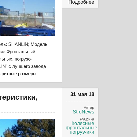
Подробнее
ель: SHANLIN; Модель:
сание Фронтальный
льных, погрузо-
IN" с лучшего завода
баритные размеры:
31 мая 18
теристики,
Автор
StroNews
Рубрика
Колесные
фронтальные
погрузчики