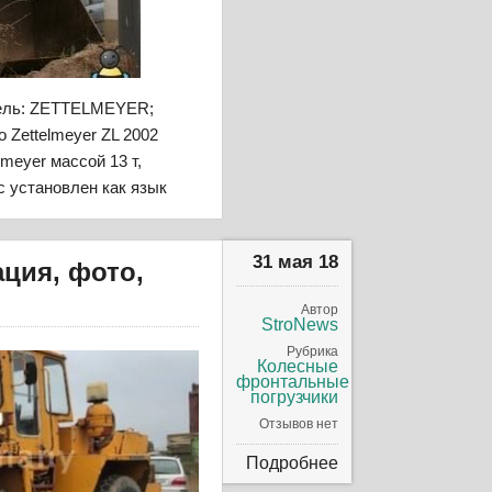
тель: ZETTELMEYER;
о Zettelmeyer ZL 2002
meyer массой 13 т,
с установлен как язык
31 мая 18
ация, фото,
Автор
StroNews
Рубрика
Колесные
фронтальные
погрузчики
Отзывов нет
Подробнее