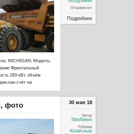
погрузчики
Отзывов нет
Подробнее
ель: MICHIGAN; Модель:
исание Фронтальный
ость 269 кВт, объём
рислан счёт на
30 мая 18
, фото
Автор
StroNews
Рубрика
Колесные