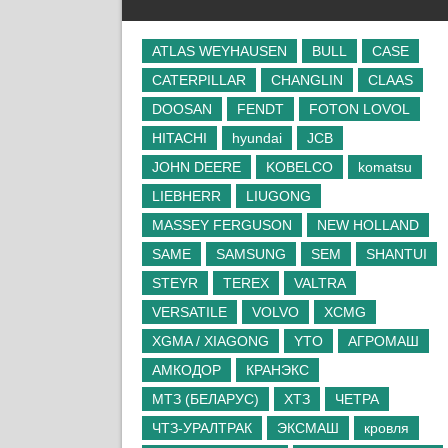
ATLAS WEYHAUSEN
BULL
CASE
CATERPILLAR
CHANGLIN
CLAAS
DOOSAN
FENDT
FOTON LOVOL
HITACHI
hyundai
JCB
JOHN DEERE
KOBELCO
komatsu
LIEBHERR
LIUGONG
MASSEY FERGUSON
NEW HOLLAND
SAME
SAMSUNG
SEM
SHANTUI
STEYR
TEREX
VALTRA
VERSATILE
VOLVO
XCMG
XGMA / XIAGONG
YTO
АГРОМАШ
АМКОДОР
КРАНЭКС
МТЗ (БЕЛАРУС)
ХТЗ
ЧЕТРА
ЧТЗ-УРАЛТРАК
ЭКСМАШ
кровля