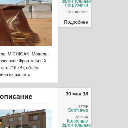
фронтальные
погрузчики
Отзывов нет
Подробнее
ель: MICHIGAN; Модель:
B описание Фронтальный
ость 216 кВт, объём
лива из расчета
30 мая 18
 описание
Автор
StroNews
Рубрика
Колесные
фронтальные