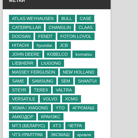
МЕТКИ
ATLAS WEYHAUSEN
BULL
CASE
CATERPILLAR
CHANGLIN
CLAAS
DOOSAN
FENDT
FOTON LOVOL
HITACHI
hyundai
JCB
JOHN DEERE
KOBELCO
komatsu
LIEBHERR
LIUGONG
MASSEY FERGUSON
NEW HOLLAND
SAME
SAMSUNG
SEM
SHANTUI
STEYR
TEREX
VALTRA
VERSATILE
VOLVO
XCMG
XGMA / XIAGONG
YTO
АГРОМАШ
АМКОДОР
КРАНЭКС
МТЗ (БЕЛАРУС)
ХТЗ
ЧЕТРА
ЧТЗ-УРАЛТРАК
ЭКСМАШ
кровля