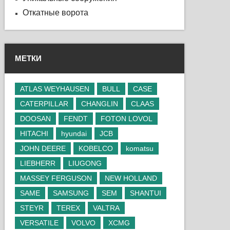
Откатные ворота
МЕТКИ
ATLAS WEYHAUSEN
BULL
CASE
CATERPILLAR
CHANGLIN
CLAAS
DOOSAN
FENDT
FOTON LOVOL
HITACHI
hyundai
JCB
JOHN DEERE
KOBELCO
komatsu
LIEBHERR
LIUGONG
MASSEY FERGUSON
NEW HOLLAND
SAME
SAMSUNG
SEM
SHANTUI
STEYR
TEREX
VALTRA
VERSATILE
VOLVO
XCMG