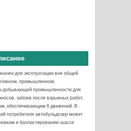
писание
начен для эксплуатации вне общей
ративном, промышленном,
рно-добывающей промышленности для
аносов, забоев после взрывных работ,
лом, обеспечивающим 8 движений. В
ний потребителя автобульдозер может
новкам и балластированию шасси