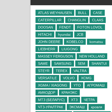
ATLAS WEYHAUSEN
BULL
CASE
CATERPILLAR
CHANGLIN
CLAAS
DOOSAN
FENDT
FOTON LOVOL
HITACHI
hyundai
JCB
JOHN DEERE
KOBELCO
komatsu
LIEBHERR
LIUGONG
MASSEY FERGUSON
NEW HOLLAND
SAME
SAMSUNG
SEM
SHANTUI
STEYR
TEREX
VALTRA
VERSATILE
VOLVO
XCMG
XGMA / XIAGONG
YTO
АГРОМАШ
АМКОДОР
КРАНЭКС
МТЗ (БЕЛАРУС)
ХТЗ
ЧЕТРА
ЧТЗ-УРАЛТРАК
ЭКСМАШ
кровля