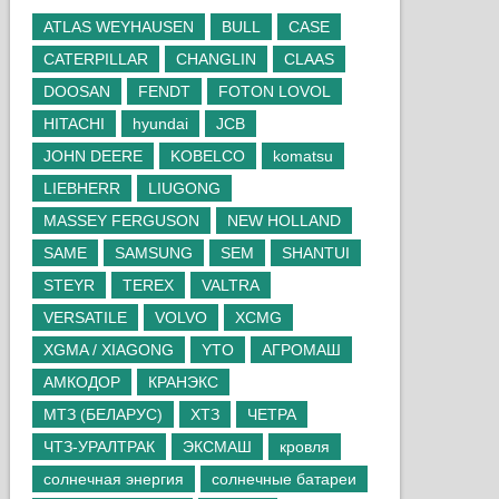
ATLAS WEYHAUSEN
BULL
CASE
CATERPILLAR
CHANGLIN
CLAAS
DOOSAN
FENDT
FOTON LOVOL
HITACHI
hyundai
JCB
JOHN DEERE
KOBELCO
komatsu
LIEBHERR
LIUGONG
MASSEY FERGUSON
NEW HOLLAND
SAME
SAMSUNG
SEM
SHANTUI
STEYR
TEREX
VALTRA
VERSATILE
VOLVO
XCMG
XGMA / XIAGONG
YTO
АГРОМАШ
АМКОДОР
КРАНЭКС
МТЗ (БЕЛАРУС)
ХТЗ
ЧЕТРА
ЧТЗ-УРАЛТРАК
ЭКСМАШ
кровля
солнечная энергия
солнечные батареи