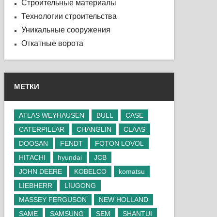
Строительные материалы
Технологии строительства
Уникальные сооружения
Откатные ворота
МЕТКИ
ATLAS WEYHAUSEN
BULL
CASE
CATERPILLAR
CHANGLIN
CLAAS
DOOSAN
FENDT
FOTON LOVOL
HITACHI
hyundai
JCB
JOHN DEERE
KOBELCO
komatsu
LIEBHERR
LIUGONG
MASSEY FERGUSON
NEW HOLLAND
SAME
SAMSUNG
SEM
SHANTUI