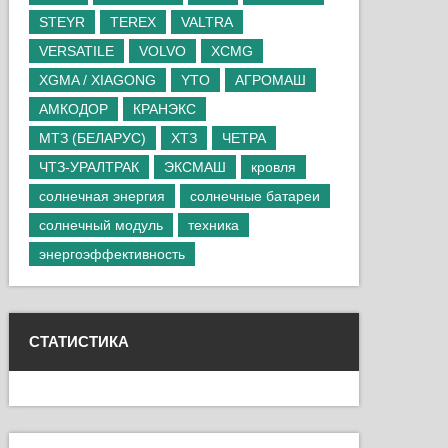
STEYR
TEREX
VALTRA
VERSATILE
VOLVO
XCMG
XGMA / XIAGONG
YTO
АГРОМАШ
АМКОДОР
КРАНЭКС
МТЗ (БЕЛАРУС)
ХТЗ
ЧЕТРА
ЧТЗ-УРАЛТРАК
ЭКСМАШ
кровля
солнечная энергия
солнечные батареи
солнечный модуль
техника
энергоэффективность
СТАТИСТИКА