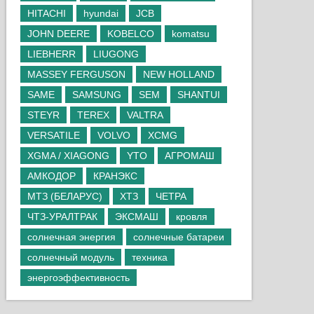
HITACHI
hyundai
JCB
JOHN DEERE
KOBELCO
komatsu
LIEBHERR
LIUGONG
MASSEY FERGUSON
NEW HOLLAND
SAME
SAMSUNG
SEM
SHANTUI
STEYR
TEREX
VALTRA
VERSATILE
VOLVO
XCMG
XGMA / XIAGONG
YTO
АГРОМАШ
АМКОДОР
КРАНЭКС
МТЗ (БЕЛАРУС)
ХТЗ
ЧЕТРА
ЧТЗ-УРАЛТРАК
ЭКСМАШ
кровля
солнечная энергия
солнечные батареи
солнечный модуль
техника
энергоэффективность