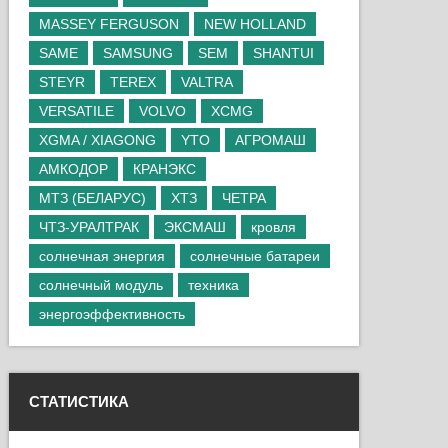
MASSEY FERGUSON
NEW HOLLAND
SAME
SAMSUNG
SEM
SHANTUI
STEYR
TEREX
VALTRA
VERSATILE
VOLVO
XCMG
XGMA / XIAGONG
YTO
АГРОМАШ
АМКОДОР
КРАНЭКС
МТЗ (БЕЛАРУС)
ХТЗ
ЧЕТРА
ЧТЗ-УРАЛТРАК
ЭКСМАШ
кровля
солнечная энергия
солнечные батареи
солнечный модуль
техника
энергоэффективность
СТАТИСТИКА