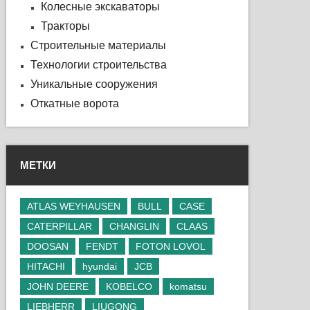
Колесные экскаваторы
Тракторы
Строительные материалы
Технологии строительства
Уникальные сооружения
Откатные ворота
МЕТКИ
ATLAS WEYHAUSEN
BULL
CASE
CATERPILLAR
CHANGLIN
CLAAS
DOOSAN
FENDT
FOTON LOVOL
HITACHI
hyundai
JCB
JOHN DEERE
KOBELCO
komatsu
LIEBHERR
LIUGONG