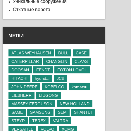
Уникальные сооружения
Откатные ворота
МЕТКИ
ATLAS WEYHAUSEN
BULL
CASE
CATERPILLAR
CHANGLIN
CLAAS
DOOSAN
FENDT
FOTON LOVOL
HITACHI
hyundai
JCB
JOHN DEERE
KOBELCO
komatsu
LIEBHERR
LIUGONG
MASSEY FERGUSON
NEW HOLLAND
SAME
SAMSUNG
SEM
SHANTUI
STEYR
TEREX
VALTRA
VERSATILE
VOLVO
XCMG