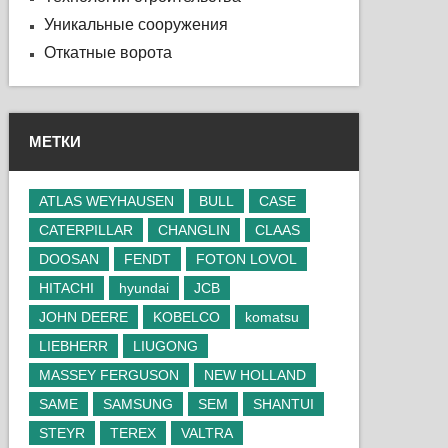
Уникальные сооружения
Откатные ворота
МЕТКИ
ATLAS WEYHAUSEN
BULL
CASE
CATERPILLAR
CHANGLIN
CLAAS
DOOSAN
FENDT
FOTON LOVOL
HITACHI
hyundai
JCB
JOHN DEERE
KOBELCO
komatsu
LIEBHERR
LIUGONG
MASSEY FERGUSON
NEW HOLLAND
SAME
SAMSUNG
SEM
SHANTUI
STEYR
TEREX
VALTRA