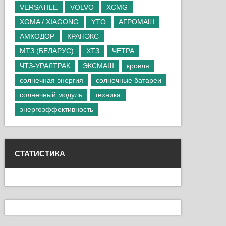
VERSATILE
VOLVO
XCMG
XGMA / XIAGONG
YTO
АГРОМАШ
АМКОДОР
КРАНЭКС
МТЗ (БЕЛАРУС)
ХТЗ
ЧЕТРА
ЧТЗ-УРАЛТРАК
ЭКСМАШ
кровля
солнечная энергия
солнечные батареи
солнечный модуль
техника
энергоэффективность
СТАТИСТИКА