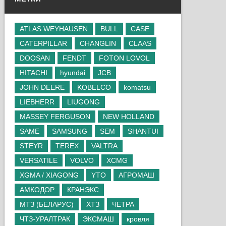
ATLAS WEYHAUSEN
BULL
CASE
CATERPILLAR
CHANGLIN
CLAAS
DOOSAN
FENDT
FOTON LOVOL
HITACHI
hyundai
JCB
JOHN DEERE
KOBELCO
komatsu
LIEBHERR
LIUGONG
MASSEY FERGUSON
NEW HOLLAND
SAME
SAMSUNG
SEM
SHANTUI
STEYR
TEREX
VALTRA
VERSATILE
VOLVO
XCMG
XGMA / XIAGONG
YTO
АГРОМАШ
АМКОДОР
КРАНЭКС
МТЗ (БЕЛАРУС)
ХТЗ
ЧЕТРА
ЧТЗ-УРАЛТРАК
ЭКСМАШ
кровля