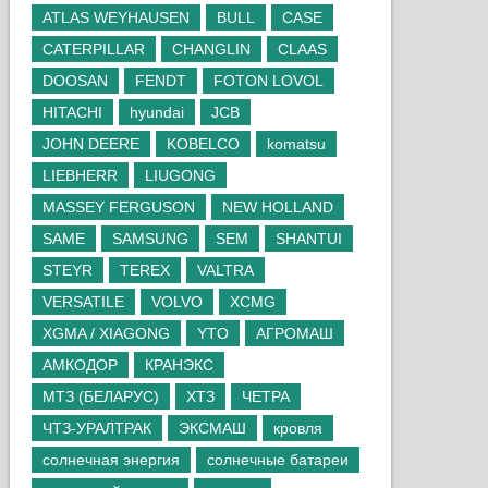
ATLAS WEYHAUSEN
BULL
CASE
CATERPILLAR
CHANGLIN
CLAAS
DOOSAN
FENDT
FOTON LOVOL
HITACHI
hyundai
JCB
JOHN DEERE
KOBELCO
komatsu
LIEBHERR
LIUGONG
MASSEY FERGUSON
NEW HOLLAND
SAME
SAMSUNG
SEM
SHANTUI
STEYR
TEREX
VALTRA
VERSATILE
VOLVO
XCMG
XGMA / XIAGONG
YTO
АГРОМАШ
АМКОДОР
КРАНЭКС
МТЗ (БЕЛАРУС)
ХТЗ
ЧЕТРА
ЧТЗ-УРАЛТРАК
ЭКСМАШ
кровля
солнечная энергия
солнечные батареи