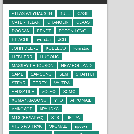
ATLAS WEYHAUSEN
BULL
CASE
CATERPILLAR
CHANGLIN
CLAAS
DOOSAN
FENDT
FOTON LOVOL
HITACHI
hyundai
JCB
JOHN DEERE
KOBELCO
komatsu
LIEBHERR
LIUGONG
MASSEY FERGUSON
NEW HOLLAND
SAME
SAMSUNG
SEM
SHANTUI
STEYR
TEREX
VALTRA
VERSATILE
VOLVO
XCMG
XGMA / XIAGONG
YTO
АГРОМАШ
АМКОДОР
КРАНЭКС
МТЗ (БЕЛАРУС)
ХТЗ
ЧЕТРА
ЧТЗ-УРАЛТРАК
ЭКСМАШ
кровля