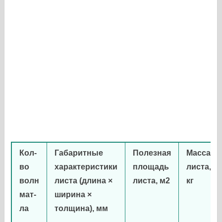
Кол-
Габаритные
Полезная
Масса
во
характеристики
площадь
листа,
волн
листа (длина ×
листа, м
2
кг
мат-
ширина ×
ла
толщина), мм