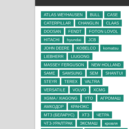
ATLAS WEYHAUSEN
BULL
CASE
CATERPILLAR
CHANGLIN
CLAAS
DOOSAN
FENDT
FOTON LOVOL
HITACHI
hyundai
JCB
JOHN DEERE
KOBELCO
komatsu
LIEBHERR
LIUGONG
MASSEY FERGUSON
NEW HOLLAND
SAME
SAMSUNG
SEM
SHANTUI
STEYR
TEREX
VALTRA
VERSATILE
VOLVO
XCMG
XGMA / XIAGONG
YTO
АГРОМАШ
АМКОДОР
КРАНЭКС
МТЗ (БЕЛАРУС)
ХТЗ
ЧЕТРА
ЧТЗ-УРАЛТРАК
ЭКСМАШ
кровля