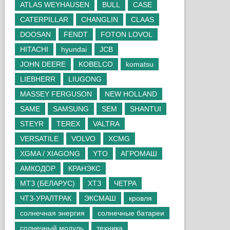
ATLAS WEYHAUSEN
BULL
CASE
CATERPILLAR
CHANGLIN
CLAAS
DOOSAN
FENDT
FOTON LOVOL
HITACHI
hyundai
JCB
JOHN DEERE
KOBELCO
komatsu
LIEBHERR
LIUGONG
MASSEY FERGUSON
NEW HOLLAND
SAME
SAMSUNG
SEM
SHANTUI
STEYR
TEREX
VALTRA
VERSATILE
VOLVO
XCMG
XGMA / XIAGONG
YTO
АГРОМАШ
АМКОДОР
КРАНЭКС
МТЗ (БЕЛАРУС)
ХТЗ
ЧЕТРА
ЧТЗ-УРАЛТРАК
ЭКСМАШ
кровля
солнечная энергия
солнечные батареи
солнечный модуль
техника