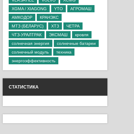
VERSATILE
VOLVO
XCMG
XGMA / XIAGONG
YTO
АГРОМАШ
АМКОДОР
КРАНЭКС
МТЗ (БЕЛАРУС)
ХТЗ
ЧЕТРА
ЧТЗ-УРАЛТРАК
ЭКСМАШ
кровля
солнечная энергия
солнечные батареи
солнечный модуль
техника
энергоэффективность
СТАТИСТИКА