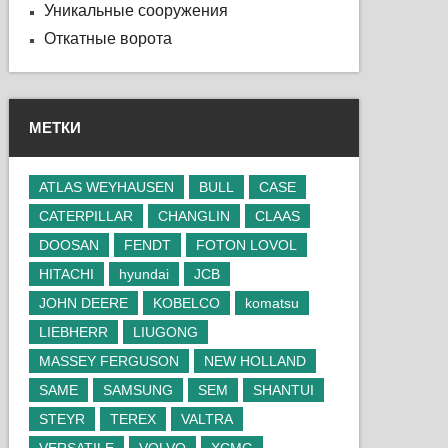
Уникальные сооружения
Откатные ворота
МЕТКИ
ATLAS WEYHAUSEN
BULL
CASE
CATERPILLAR
CHANGLIN
CLAAS
DOOSAN
FENDT
FOTON LOVOL
HITACHI
hyundai
JCB
JOHN DEERE
KOBELCO
komatsu
LIEBHERR
LIUGONG
MASSEY FERGUSON
NEW HOLLAND
SAME
SAMSUNG
SEM
SHANTUI
STEYR
TEREX
VALTRA