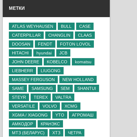
МЕТКИ
ATLAS WEYHAUSEN
BULL
CASE
CATERPILLAR
CHANGLIN
CLAAS
DOOSAN
FENDT
FOTON LOVOL
HITACHI
hyundai
JCB
JOHN DEERE
KOBELCO
komatsu
LIEBHERR
LIUGONG
MASSEY FERGUSON
NEW HOLLAND
SAME
SAMSUNG
SEM
SHANTUI
STEYR
TEREX
VALTRA
VERSATILE
VOLVO
XCMG
XGMA / XIAGONG
YTO
АГРОМАШ
АМКОДОР
КРАНЭКС
МТЗ (БЕЛАРУС)
ХТЗ
ЧЕТРА