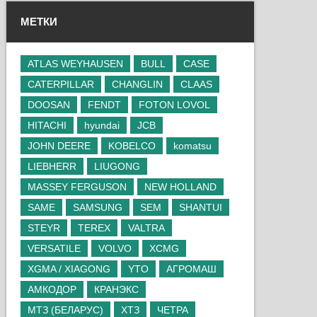
МЕТКИ
ATLAS WEYHAUSEN
BULL
CASE
CATERPILLAR
CHANGLIN
CLAAS
DOOSAN
FENDT
FOTON LOVOL
HITACHI
hyundai
JCB
JOHN DEERE
KOBELCO
komatsu
LIEBHERR
LIUGONG
MASSEY FERGUSON
NEW HOLLAND
SAME
SAMSUNG
SEM
SHANTUI
STEYR
TEREX
VALTRA
VERSATILE
VOLVO
XCMG
XGMA / XIAGONG
YTO
АГРОМАШ
АМКОДОР
КРАНЭКС
МТЗ (БЕЛАРУС)
ХТЗ
ЧЕТРА