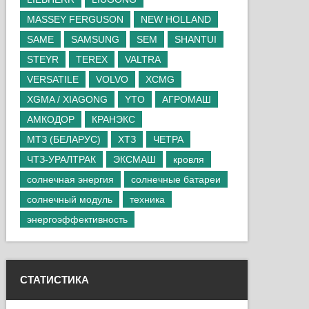
MASSEY FERGUSON
NEW HOLLAND
SAME
SAMSUNG
SEM
SHANTUI
STEYR
TEREX
VALTRA
VERSATILE
VOLVO
XCMG
XGMA / XIAGONG
YTO
АГРОМАШ
АМКОДОР
КРАНЭКС
МТЗ (БЕЛАРУС)
ХТЗ
ЧЕТРА
ЧТЗ-УРАЛТРАК
ЭКСМАШ
кровля
солнечная энергия
солнечные батареи
солнечный модуль
техника
энергоэффективность
СТАТИСТИКА