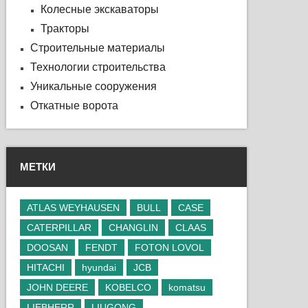
Колесные экскаваторы
Тракторы
Строительные материалы
Технологии строительства
Уникальные сооружения
Откатные ворота
МЕТКИ
ATLAS WEYHAUSEN
BULL
CASE
CATERPILLAR
CHANGLIN
CLAAS
DOOSAN
FENDT
FOTON LOVOL
HITACHI
hyundai
JCB
JOHN DEERE
KOBELCO
komatsu
LIEBHERR
LIUGONG