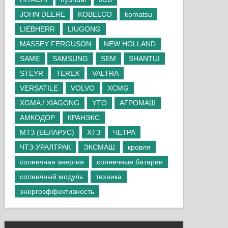
JOHN DEERE
KOBELCO
komatsu
LIEBHERR
LIUGONG
MASSEY FERGUSON
NEW HOLLAND
SAME
SAMSUNG
SEM
SHANTUI
STEYR
TEREX
VALTRA
VERSATILE
VOLVO
XCMG
XGMA / XIAGONG
YTO
АГРОМАШ
АМКОДОР
КРАНЭКС
МТЗ (БЕЛАРУС)
ХТЗ
ЧЕТРА
ЧТЗ-УРАЛТРАК
ЭКСМАШ
кровля
солнечная энергия
солнечные батареи
солнечный модуль
техника
энергоэффективность