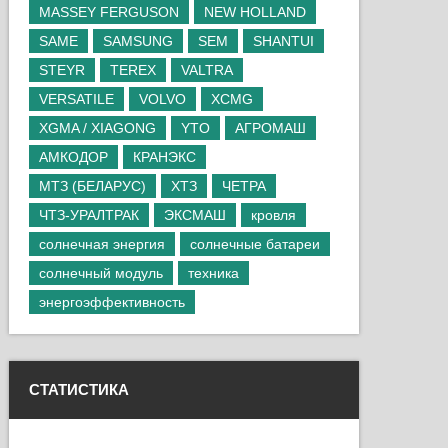
MASSEY FERGUSON
NEW HOLLAND
SAME
SAMSUNG
SEM
SHANTUI
STEYR
TEREX
VALTRA
VERSATILE
VOLVO
XCMG
XGMA / XIAGONG
YTO
АГРОМАШ
АМКОДОР
КРАНЭКС
МТЗ (БЕЛАРУС)
ХТЗ
ЧЕТРА
ЧТЗ-УРАЛТРАК
ЭКСМАШ
кровля
солнечная энергия
солнечные батареи
солнечный модуль
техника
энергоэффективность
СТАТИСТИКА