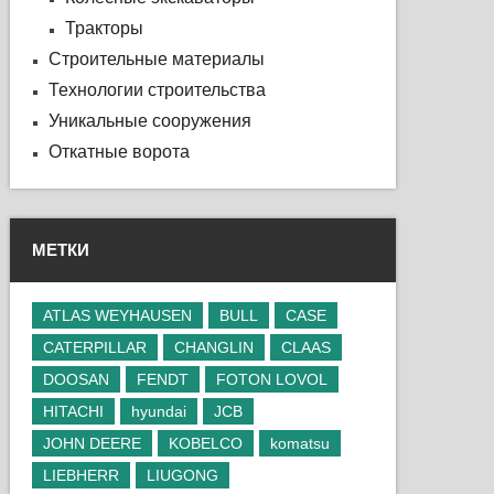
Тракторы
Строительные материалы
Технологии строительства
Уникальные сооружения
Откатные ворота
МЕТКИ
ATLAS WEYHAUSEN
BULL
CASE
CATERPILLAR
CHANGLIN
CLAAS
DOOSAN
FENDT
FOTON LOVOL
HITACHI
hyundai
JCB
JOHN DEERE
KOBELCO
komatsu
LIEBHERR
LIUGONG