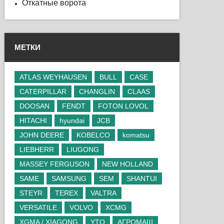
Откатные ворота
МЕТКИ
ATLAS WEYHAUSEN
BULL
CASE
CATERPILLAR
CHANGLIN
CLAAS
DOOSAN
FENDT
FOTON LOVOL
HITACHI
hyundai
JCB
JOHN DEERE
KOBELCO
komatsu
LIEBHERR
LIUGONG
MASSEY FERGUSON
NEW HOLLAND
SAME
SAMSUNG
SEM
SHANTUI
STEYR
TEREX
VALTRA
VERSATILE
VOLVO
XCMG
XGMA / XIAGONG
YTO
АГРОМАШ