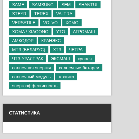
SAME
SAMSUNG
SEM
SHANTUI
STEYR
TEREX
VALTRA
VERSATILE
VOLVO
XCMG
XGMA / XIAGONG
YTO
АГРОМАШ
АМКОДОР
КРАНЭКС
МТЗ (БЕЛАРУС)
ХТЗ
ЧЕТРА
ЧТЗ-УРАЛТРАК
ЭКСМАШ
кровля
солнечная энергия
солнечные батареи
солнечный модуль
техника
энергоэффективность
СТАТИСТИКА