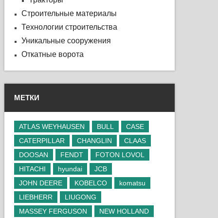
Строительные материалы
Технологии строительства
Уникальные сооружения
Откатные ворота
МЕТКИ
ATLAS WEYHAUSEN
BULL
CASE
CATERPILLAR
CHANGLIN
CLAAS
DOOSAN
FENDT
FOTON LOVOL
HITACHI
hyundai
JCB
JOHN DEERE
KOBELCO
komatsu
LIEBHERR
LIUGONG
MASSEY FERGUSON
NEW HOLLAND