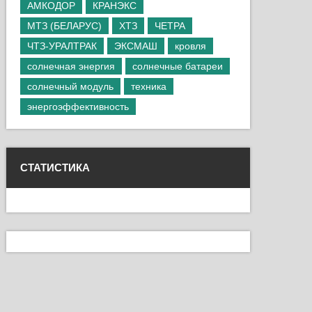
АМКОДОР
КРАНЭКС
МТЗ (БЕЛАРУС)
ХТЗ
ЧЕТРА
ЧТЗ-УРАЛТРАК
ЭКСМАШ
кровля
солнечная энергия
солнечные батареи
солнечный модуль
техника
энергоэффективность
СТАТИСТИКА