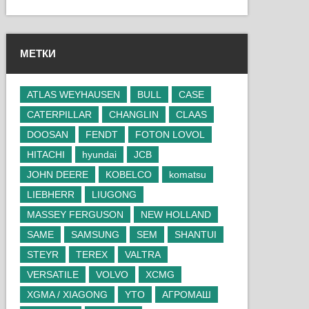
МЕТКИ
ATLAS WEYHAUSEN
BULL
CASE
CATERPILLAR
CHANGLIN
CLAAS
DOOSAN
FENDT
FOTON LOVOL
HITACHI
hyundai
JCB
JOHN DEERE
KOBELCO
komatsu
LIEBHERR
LIUGONG
MASSEY FERGUSON
NEW HOLLAND
SAME
SAMSUNG
SEM
SHANTUI
STEYR
TEREX
VALTRA
VERSATILE
VOLVO
XCMG
XGMA / XIAGONG
YTO
АГРОМАШ