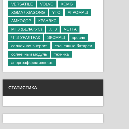
VERSATILE
VOLVO
XCMG
XGMA / XIAGONG
YTO
АГРОМАШ
АМКОДОР
КРАНЭКС
МТЗ (БЕЛАРУС)
ХТЗ
ЧЕТРА
ЧТЗ-УРАЛТРАК
ЭКСМАШ
кровля
солнечная энергия
солнечные батареи
солнечный модуль
техника
энергоэффективность
СТАТИСТИКА