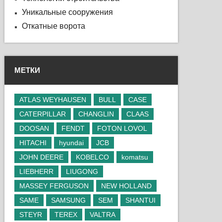
Уникальные сооружения
Откатные ворота
МЕТКИ
ATLAS WEYHAUSEN
BULL
CASE
CATERPILLAR
CHANGLIN
CLAAS
DOOSAN
FENDT
FOTON LOVOL
HITACHI
hyundai
JCB
JOHN DEERE
KOBELCO
komatsu
LIEBHERR
LIUGONG
MASSEY FERGUSON
NEW HOLLAND
SAME
SAMSUNG
SEM
SHANTUI
STEYR
TEREX
VALTRA