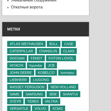
Уникальные сооружения
Откатные ворота
МЕТКИ
ATLAS WEYHAUSEN
BULL
CASE
CATERPILLAR
CHANGLIN
CLAAS
DOOSAN
FENDT
FOTON LOVOL
HITACHI
hyundai
JCB
JOHN DEERE
KOBELCO
komatsu
LIEBHERR
LIUGONG
MASSEY FERGUSON
NEW HOLLAND
SAME
SAMSUNG
SEM
SHANTUI
STEYR
TEREX
VALTRA
VERSATILE
VOLVO
XCMG