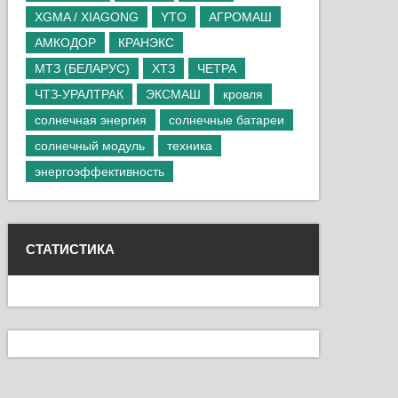
XGMA / XIAGONG
YTO
АГРОМАШ
АМКОДОР
КРАНЭКС
МТЗ (БЕЛАРУС)
ХТЗ
ЧЕТРА
ЧТЗ-УРАЛТРАК
ЭКСМАШ
кровля
солнечная энергия
солнечные батареи
солнечный модуль
техника
энергоэффективность
СТАТИСТИКА