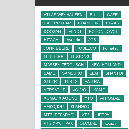
ATLAS WEYHAUSEN
BULL
CASE
CATERPILLAR
CHANGLIN
CLAAS
DOOSAN
FENDT
FOTON LOVOL
HITACHI
hyundai
JCB
JOHN DEERE
KOBELCO
komatsu
LIEBHERR
LIUGONG
MASSEY FERGUSON
NEW HOLLAND
SAME
SAMSUNG
SEM
SHANTUI
STEYR
TEREX
VALTRA
VERSATILE
VOLVO
XCMG
XGMA / XIAGONG
YTO
АГРОМАШ
АМКОДОР
КРАНЭКС
МТЗ (БЕЛАРУС)
ХТЗ
ЧЕТРА
ЧТЗ-УРАЛТРАК
ЭКСМАШ
кровля