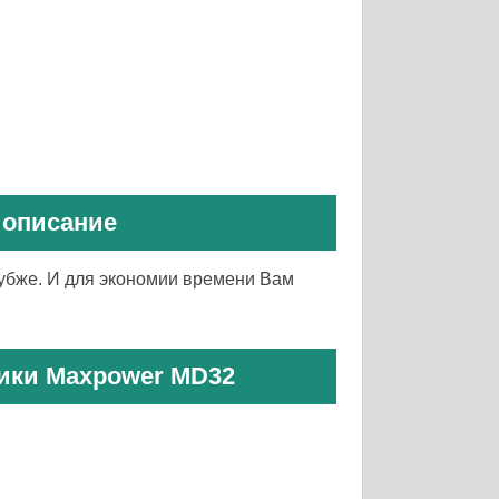
 описание
убже. И для экономии времени Вам
тики Maxpower MD32