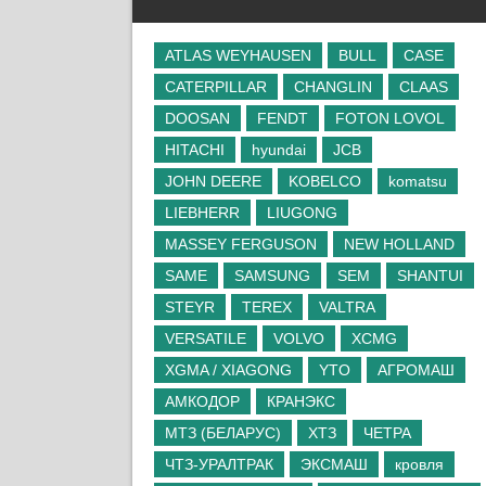
ATLAS WEYHAUSEN
BULL
CASE
CATERPILLAR
CHANGLIN
CLAAS
DOOSAN
FENDT
FOTON LOVOL
HITACHI
hyundai
JCB
JOHN DEERE
KOBELCO
komatsu
LIEBHERR
LIUGONG
MASSEY FERGUSON
NEW HOLLAND
SAME
SAMSUNG
SEM
SHANTUI
STEYR
TEREX
VALTRA
VERSATILE
VOLVO
XCMG
XGMA / XIAGONG
YTO
АГРОМАШ
АМКОДОР
КРАНЭКС
МТЗ (БЕЛАРУС)
ХТЗ
ЧЕТРА
ЧТЗ-УРАЛТРАК
ЭКСМАШ
кровля