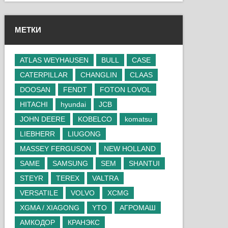
МЕТКИ
ATLAS WEYHAUSEN
BULL
CASE
CATERPILLAR
CHANGLIN
CLAAS
DOOSAN
FENDT
FOTON LOVOL
HITACHI
hyundai
JCB
JOHN DEERE
KOBELCO
komatsu
LIEBHERR
LIUGONG
MASSEY FERGUSON
NEW HOLLAND
SAME
SAMSUNG
SEM
SHANTUI
STEYR
TEREX
VALTRA
VERSATILE
VOLVO
XCMG
XGMA / XIAGONG
YTO
АГРОМАШ
АМКОДОР
КРАНЭКС