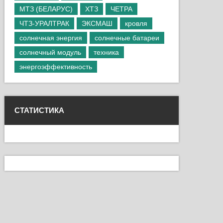
МТЗ (БЕЛАРУС)
ХТЗ
ЧЕТРА
ЧТЗ-УРАЛТРАК
ЭКСМАШ
кровля
солнечная энергия
солнечные батареи
солнечный модуль
техника
энергоэффективность
СТАТИСТИКА