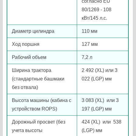
согласно EU
80/1269 - 108
кВт/145 л.с.
Диаметр цилиндра
110 мм
Ход поршня
127 мм
Рабочий объем
7,2 л
Ширина трактора
2 492 (XL) или 3
(стандартные башмаки
022 (LGP) мм
без отвала)
Высота машины (кабина с
3 083 (XL) или 3
устройством ROPS)
197 (LGP) мм
Дорожный просвет (без
424 (XL) или 538
учета высоты
(LGP) мм