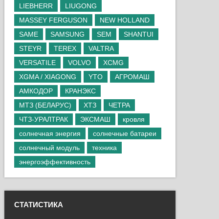
LIEBHERR
LIUGONG
MASSEY FERGUSON
NEW HOLLAND
SAME
SAMSUNG
SEM
SHANTUI
STEYR
TEREX
VALTRA
VERSATILE
VOLVO
XCMG
XGMA / XIAGONG
YTO
АГРОМАШ
АМКОДОР
КРАНЭКС
МТЗ (БЕЛАРУС)
ХТЗ
ЧЕТРА
ЧТЗ-УРАЛТРАК
ЭКСМАШ
кровля
солнечная энергия
солнечные батареи
солнечный модуль
техника
энергоэффективность
СТАТИСТИКА