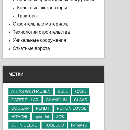
Колесные экскаваторы
Тракторы
Строительные материалы
Технологии строительства
Уникальные сооружения
Откатные ворота
МЕТКИ
ATLAS WEYHAUSEN
BULL
CASE
CATERPILLAR
CHANGLIN
CLAAS
DOOSAN
FENDT
FOTON LOVOL
HITACHI
hyundai
JCB
JOHN DEERE
KOBELCO
komatsu