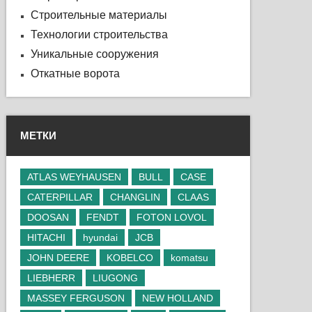
Строительные материалы
Технологии строительства
Уникальные сооружения
Откатные ворота
МЕТКИ
ATLAS WEYHAUSEN
BULL
CASE
CATERPILLAR
CHANGLIN
CLAAS
DOOSAN
FENDT
FOTON LOVOL
HITACHI
hyundai
JCB
JOHN DEERE
KOBELCO
komatsu
LIEBHERR
LIUGONG
MASSEY FERGUSON
NEW HOLLAND