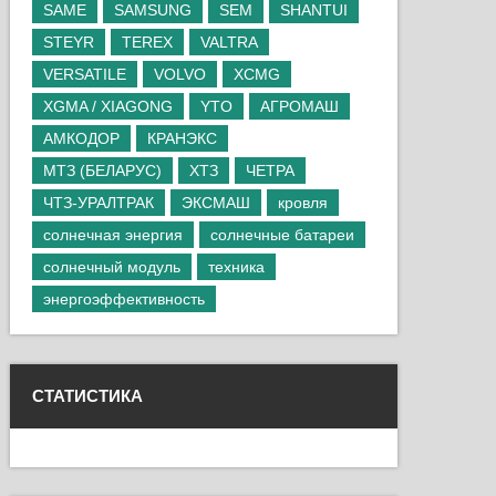
SAME
SAMSUNG
SEM
SHANTUI
STEYR
TEREX
VALTRA
VERSATILE
VOLVO
XCMG
XGMA / XIAGONG
YTO
АГРОМАШ
АМКОДОР
КРАНЭКС
МТЗ (БЕЛАРУС)
ХТЗ
ЧЕТРА
ЧТЗ-УРАЛТРАК
ЭКСМАШ
кровля
солнечная энергия
солнечные батареи
солнечный модуль
техника
энергоэффективность
СТАТИСТИКА